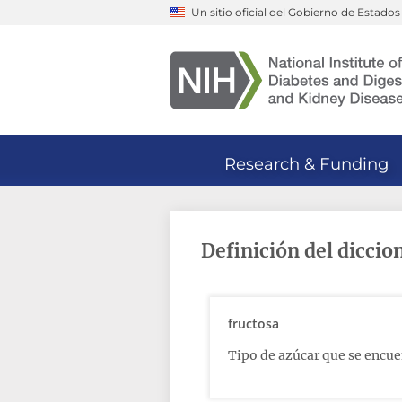
Skip
Un sitio oficial del Gobierno de Estado
to
main
content
Research & Funding
Definición del diccio
fructosa
Tipo de azúcar que se encuen