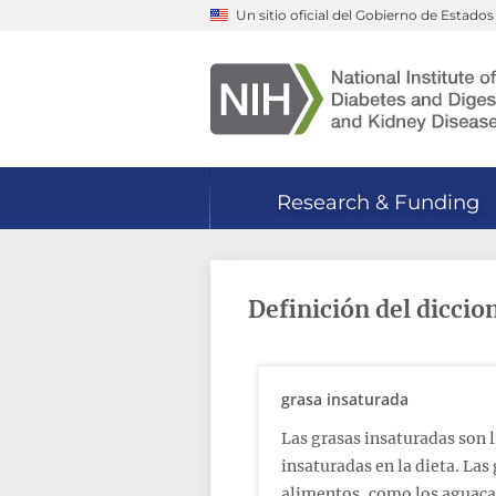
Skip
Un sitio oficial del Gobierno de Estado
to
main
content
Research & Funding
Definición del diccio
grasa insaturada
Las grasas insaturadas son 
insaturadas en la dieta. Las
alimentos, como los aguacate