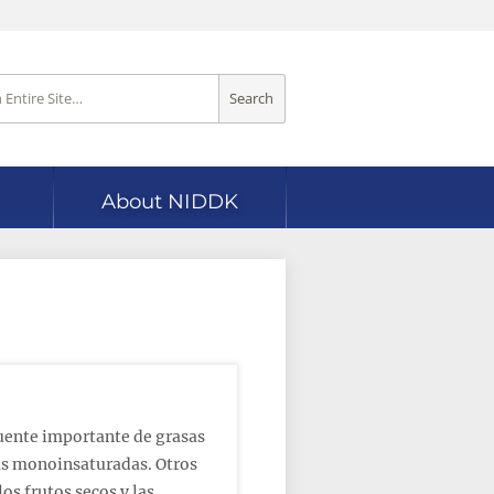
Search
About NIDDK
fuente importante de grasas
sas monoinsaturadas. Otros
os frutos secos y las