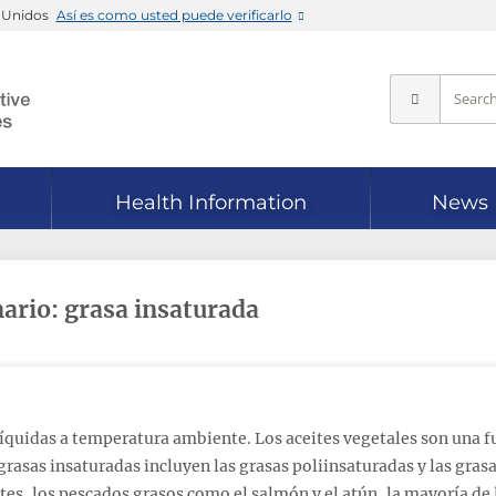
s Unidos
Así es como usted puede verificarlo
Health Information
News
nario: grasa insaturada
líquidas a temperatura ambiente. Los aceites vegetales son una 
 grasas insaturadas incluyen las grasas poliinsaturadas y las gra
s, los pescados grasos como el salmón y el atún, la mayoría de l