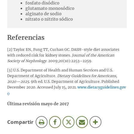
fosfato disódico
glutamato monosódico
alginato de sodio
nitrato o nitrito sódico
Referencias
[2] Taylor EN, Fung TT, Curhan GC. DASH-style diet associates
with reduced risk for kidney stones.
Journal of the American
Society of Nephrology.
2009;20(10):2253–2259.
[3] U.S. Department of Health and Human Services and U.S.
Department of Agriculture.
Dietary Guidelines for Americans,
2020—2025
. 9th ed. U.S. Department of Agriculture. Published
December 2020. Accessed July 15, 2021.
www.dietaryguidelines.gov
Última revisión mayo de 2017
esta
Compartir
página