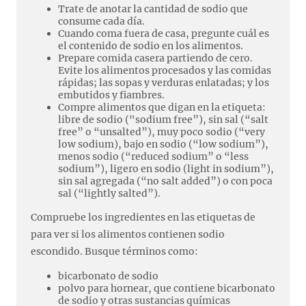
Trate de anotar la cantidad de sodio que
consume cada día.
Cuando coma fuera de casa, pregunte cuál es
el contenido de sodio en los alimentos.
Prepare comida casera partiendo de cero.
Evite los alimentos procesados y las comidas
rápidas; las sopas y verduras enlatadas; y los
embutidos y fiambres.
Compre alimentos que digan en la etiqueta:
libre de sodio ("sodium free”), sin sal (“salt
free” o “unsalted”), muy poco sodio (“very
low sodium), bajo en sodio (“low sodium”),
menos sodio (“reduced sodium” o “less
sodium”), ligero en sodio (light in sodium”),
sin sal agregada (“no salt added”) o con poca
sal (“lightly salted”).
Compruebe los ingredientes en las etiquetas de
para ver si los alimentos contienen sodio
escondido. Busque términos como:
bicarbonato de sodio
polvo para hornear, que contiene bicarbonato
de sodio y otras sustancias químicas