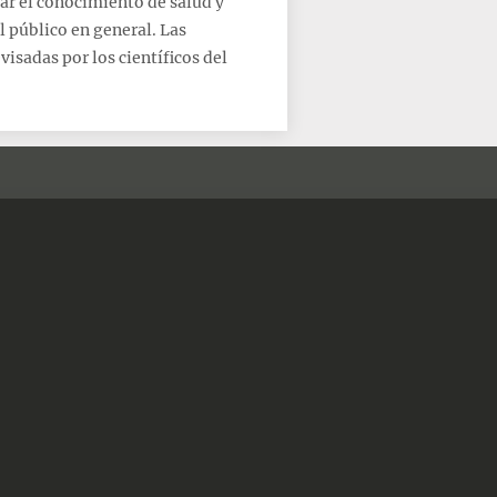
ar el conocimiento de salud y
l público en general. Las
sadas por los científicos del