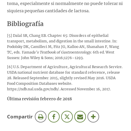
toma, especialmente si normalmente no puede tolerar ni
siquiera pequeñas cantidades de lactosa.
Bibliografía
[5] Dalal SR, Chang EB. Chapter 65: Disorders of epithelial
transport, metabolism, and digestion in the small intestine. In:
Podolsky DK, Camilleri M, Fitz JG, Kalloo AN, Shanahan F, Wang
TC, eds.
Yamada’s Textbook of Gastroenterology.
6th ed. West
Sussex: John Wiley & Sons; 2016;1276–1293.
[6] U.S. Department of Agriculture, Agricultural Research Service.
USDA national nutrient database for standard reference, release
28. Released September 2015, slightly revised May 2016. USDA
Food Composition Databases website.
https://ndb.nal.usda.gov/ndb/. Accessed November 16, 2017.
Última revisión febrero de 2018
esta
Compartir
página